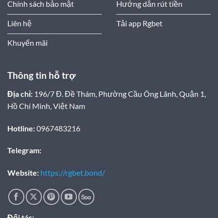
Chính sách bảo mật
Hướng dẫn rút tiền
Liên hệ
Tải app Rgbet
Khuyến mãi
Thông tin hỗ trợ
Địa chỉ:
196/7 Đ. Đề Thám, Phường Cầu Ông Lãnh, Quận 1,
Hồ Chí Minh, Việt Nam
Hotline:
0967483216
Telegram:
Website:
https://rgbet.bond/
Đối tác: