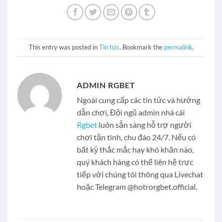
This entry was posted in
Tin tức
. Bookmark the
permalink
.
ADMIN RGBET
Ngoài cung cấp các tin tức và hướng
dẫn chơi, Đội ngũ admin nhà cái
Rgbet
luôn sẵn sàng hỗ trợ người
chơi tận tình, chu đáo 24/7. Nếu có
bất kỳ thắc mắc hay khó khăn nào,
quý khách hàng có thể liên hệ trực
tiếp với chúng tôi thông qua Livechat
hoặc Telegram @hotrorgbet.official.