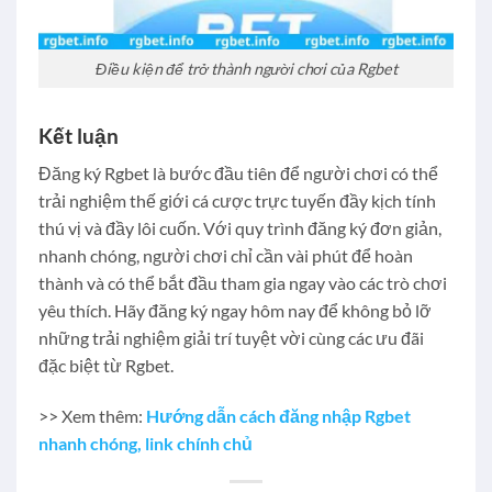
Điều kiện để trở thành người chơi của Rgbet
Kết luận
Đăng ký Rgbet
là bước đầu tiên để người chơi có thể
trải nghiệm thế giới cá cược trực tuyến đầy kịch tính
thú vị và đầy lôi cuốn. Với quy trình đăng ký đơn giản,
nhanh chóng, người chơi chỉ cần vài phút để hoàn
thành và có thể bắt đầu tham gia ngay vào các trò chơi
yêu thích. Hãy đăng ký ngay hôm nay để không bỏ lỡ
những trải nghiệm giải trí tuyệt vời cùng các ưu đãi
đặc biệt từ Rgbet.
>> Xem thêm:
Hướng dẫn cách đăng nhập Rgbet
nhanh chóng, link chính chủ