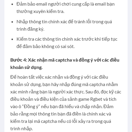
Đảm bảo email người chơi cung cấp là email bạn
thường xuyên kiểm tra.
Nhập thông tin chính xác để tránh lỗi trong quá
trình đăng ký.
Kiểm tra các thông tin chính xác trước khi tiếp tục
để đảm bảo không có sai sót.
Bước 4: Xác nhận mã captcha và đồng ý với các điều
khoản sử dụng.
Để hoàn tất việc xác nhận và đồng ý với các điều
khoản sử dụng, bạn hãy nhập đúng mã captcha nhằm
xác minh rằng bạn là người xác thực. Sau đó, đọc kỹ các
điều khoản và điều kiện của sảnh game Rgbet và tích
vào ô “Đồng ý” nếu bạn đã hiểu và chấp nhận. Đảm
bảo rằng mọi thông tin bạn đã điền là chính xác và
kiểm tra lại mã captcha nếu có lỗi xảy ra trong quá
trình nhập.