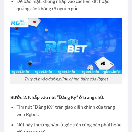
Để bảo mật, không nhấp vào các liên kết hoặc
quảng cáo không rõ nguồn gốc.
Truy cập vào đường link chính thức của Rgbet
Bước 2: Nhấp vào nút “Đăng Ký” ở trang chủ.
Tìm nút “Đăng Ký” trên giao diện chính của trang
web Rgbet.
Nút này thường nằm ở góc trên cùng bên phải hoặc
giữa trang chủ.