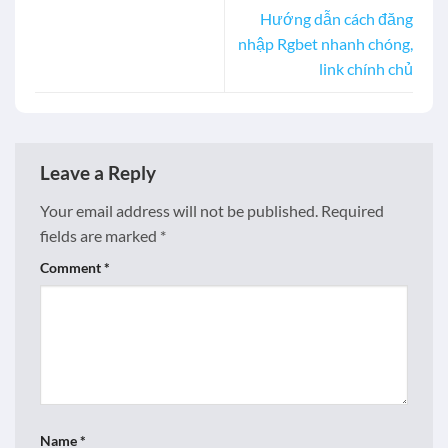
Hướng dẫn cách đăng
nhập Rgbet nhanh chóng,
link chính chủ
Leave a Reply
Your email address will not be published.
Required
fields are marked
*
Comment
*
Name
*