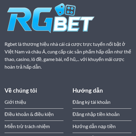
Rgbet là thương hiệu nhà cái cá cược trực tuyến nổi bật ở
Việt Nam và châu Á, cung cấp các sản phẩm hấp dẫn như thể
thao, casino, lô đề, game bài, nổ hũ,... với khuyến mãi cược
hoàn trả hấp dẫn.
Về chúng tôi
Hướng dẫn
Giới thiệu
Đăng ký tài khoản
Điều khoản & điều kiện
Đăng nhập tiền khoản
Miễn trừ trách nhiệm
Hướng dẫn nạp tiền