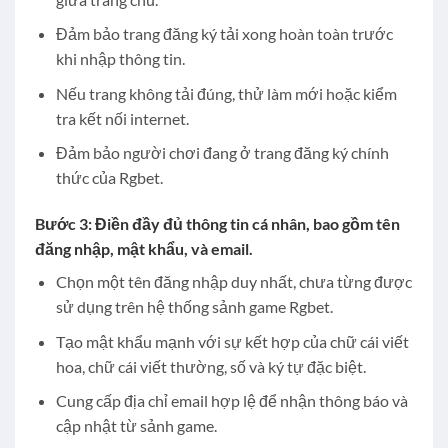
Đảm bảo trang đăng ký tải xong hoàn toàn trước
khi nhập thông tin.
Nếu trang không tải đúng, thử làm mới hoặc kiểm
tra kết nối internet.
Đảm bảo người chơi đang ở trang đăng ký chính
thức của Rgbet.
Bước 3: Điền đầy đủ thông tin cá nhân, bao gồm tên
đăng nhập, mật khẩu, và email.
Chọn một tên đăng nhập duy nhất, chưa từng được
sử dụng trên hệ thống sảnh game Rgbet.
Tạo mật khẩu mạnh với sự kết hợp của chữ cái viết
hoa, chữ cái viết thường, số và ký tự đặc biệt.
Cung cấp địa chỉ email hợp lệ để nhận thông báo và
cập nhật từ sảnh game.